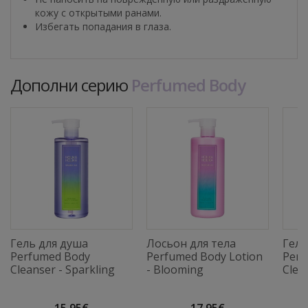
кожу с открытыми ранами.
Избегать попадания в глаза.
Дополни серию
Perfumed Body
Гель для душа
Лосьон для тела
Гель
Perfumed Body
Perfumed Body Lotion
Perf
Cleanser - Sparkling
- Blooming
Clea
15,95€
17,95€