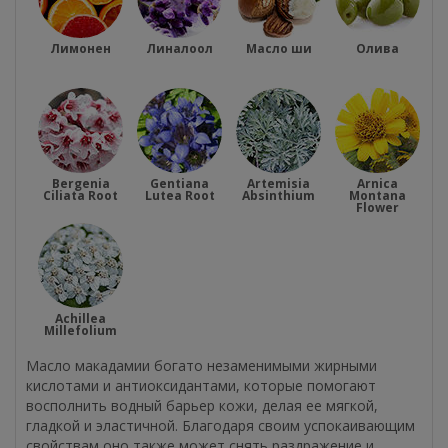
Лимонен
Линалоол
Масло ши
Олива
Bergenia
Gentiana
Artemisia
Arnica
Ciliata Root
Lutea Root
Absinthium
Montana
Flower
Achillea
Millefolium
Масло макадамии богато незаменимыми жирными
кислотами и антиоксидантами, которые помогают
восполнить водный барьер кожи, делая ее мягкой,
гладкой и эластичной. Благодаря своим успокаивающим
свойствам оно также может снять раздражение и