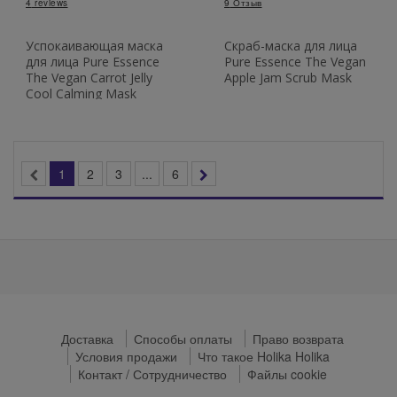
4
reviews
9
Отзыв
Успокаивающая маска
Скраб-маска для лица
для лица Pure Essence
Pure Essence The Vegan
The Vegan Carrot Jelly
Apple Jam Scrub Mask
Cool Calming Mask
1
2
3
...
6
Доставка
Способы оплаты
Право возврата
Условия продажи
Что такое Holika Holika
Контакт / Сотрудничество
Файлы cookie