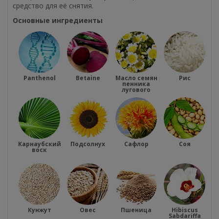
средство для её снятия.
Основные ингредиенты
Panthenol
Betaine
Масло семян
Рис
пенника
лугового
Карнаубский
Подсолнух
Сафлор
Соя
воск
Кунжут
Овес
Пшеница
Hibiscus
Sabdariffa