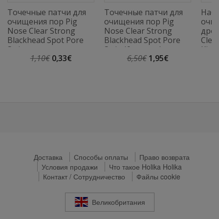
Точечные патчи для
Точечные патчи для
Набо
очищения пор Pig
очищения пор Pig
очис
Nose Clear Strong
Nose Clear Strong
древ
Blackhead Spot Pore
Blackhead Spot Pore
Clea
Strip
Strip (6 листов)
Kit (
1,10€
0,33€
6,50€
1,95€
Доставка
Способы оплаты
Право возврата
Условия продажи
Что такое Holika Holika
Контакт / Сотрудничество
Файлы cookie
Великобритания