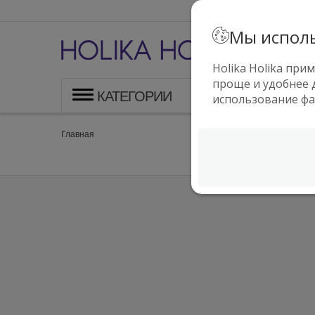
Мы исполь
В
ф
Holika Holika пр
проще и удобнее д
КАТЕГОРИИ
использование фа
Главная