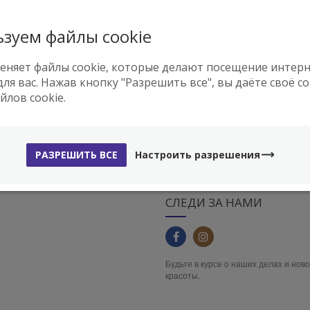
зуем файлы cookie
ПОДЛИННЫЙ ТОВАР
БЫСТРАЯ ДОСТАВК
есь товар приходит к нам из
Доставка в пределах Европ
абрики Holika Holika.
рабочих
дней
.
именяет файлы cookie, которые делают посещение интер
ля вас. Нажав кнопку "Разрешить все", вы даёте своё со
йлов cookie.
РАЗРЕШИТЬ ВСЕ
Настроить разрешения
СЛЕДИ ЗА НАМИ
Будьте в курсе o наших делax и нов
красоты.