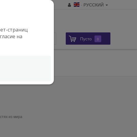
· РУССКИЙ
А
ы за 3-5
нет-страниц
гласие на
Пусто
Логин
0
остях из мира